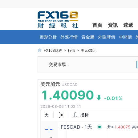
首頁
資訊
速遞
圖形分析
外匯行情
貴金屬
外匯牌價
中間價
FX168財經
>
行情
>
美元/加元
交易市場：