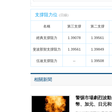
支撐阻力位
(日線)
名稱
第三支撐
第二支撐
經典支撐阻力
1.39078
1.39561
斐波那契支撐阻力
1.39561
1.39849
伍迪支撐阻力
--
1.39508
相關新聞
警惕市場劇烈波動
幣、加元、日元和