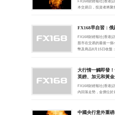
FX168財經報社(香港
本交易日，投資者將聚焦美
Consultancy S
以及美元/人民幣後市走勢進行前瞻分析。 美國7月
從而給美元提供支撐。美國商務部周二報告稱，美國7
FX168早自習：
上升0.4%。數據公布後，市場預期美聯儲9月份暫停
FX168財經報社(香港
銷售走勢圖 來源：Zerohedge)OANDA資深美國
股市在交易的最後一個
表明經濟沒有走弱，它強化了美聯儲繼續保留加息可能性的前
幣及商品8月15日收盤：
對穩定，但全球其他貨幣大幅走軟。美聯儲鷹派代表
0.64532；美元/日元收
過高，可能還需要進一步加息。卡什卡利說：“現在
現貨金收報1901.74美元/盎司；Comex期金收報193
望看到令人信服的證據表明，通貨膨脹率正在回落至2
盎司；布倫特原油收報84.64美元/桶；NYMEX原油收
票權的票委。香港時間周四02:00，美聯儲將公布
大行情一觸即發！
續承壓，金價目前略高於1900美元/盎司關口。FXStree
公開市場委員會(FOMC)會議上，美聯儲主席鮑威
英鎊、加元和黃金
1900美元/盎司附近。黃金重要技術看空信號：金價已
要，他們可能會在9月再次加息，但也可能選擇保持
FX168財經報社(香港
滑，跌至一個多月來的最低水平，因官方數據顯示美
制定者暗示本輪緊縮周期結束前支持進一步加息，這
內回落走勢，金價位於1
新數據顯示，美國上月零售額增長0.7%，為2023
Kshitij咨詢服務團隊就主要貨幣對的走勢撰文，
引發市場大行情。知名財經
家普遍預測7月份整體數據將增長0.4%。兩分鍾成交11
103.50-104，然後料自上述區域回落。需要注意的
元/加元和黃金最新走勢進行前瞻分析。香港時間周二
貨幣的市場環境漸漸式微，各國積極推動央行數字貨幣(
受打壓。(美元指數日線圖 來源：Kshitij)歐元/
銷售報告出爐。美國零售銷售數據素有“恐怖數據”
加坡金管局(MAS)宣布，已最終確定穩定幣監管框
月底前可能跌至1.08打開大門。此後，我們預計歐元/
中國央行意外重磅