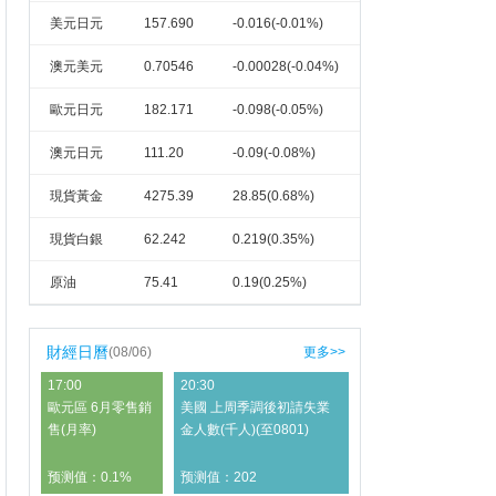
美元日元
157.690
-0.016(-0.01%)
澳元美元
0.70546
-0.00028(-0.04%)
歐元日元
182.171
-0.098(-0.05%)
澳元日元
111.20
-0.09(-0.08%)
現貨黃金
4275.39
28.85(0.68%)
現貨白銀
62.242
0.219(0.35%)
原油
75.41
0.19(0.25%)
財經日曆
(08/06)
更多>>
17:00
20:30
歐元區 6月零售銷
美國 上周季調後初請失業
售(月率)
金人數(千人)(至0801)
预测值：0.1%
预测值：202