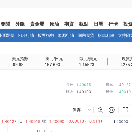
要聞
外匯
貴金屬
原油
期貨
觀點
日曆
行情
投
外匯即期
NDF行情
股票指數
能源行情
國內期貨
拆借利率
支撐阻
美元指數
美元/日元
歐元/美元
現貨
99.68
157.690
1.15523
4275.