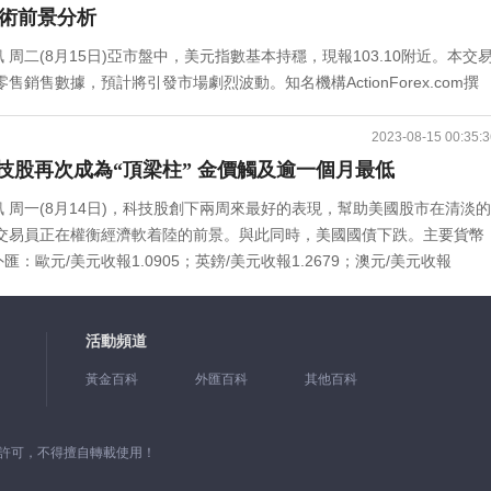
比料上升0.4%，此前6月為增長0.2%。美國7月核心零售銷售環比料攀
國銀行預計，支付巨頭PayPal推出的PYUSD美元穩定幣將被廣泛采用。
元歐元/日元的短期支撐位在158，只要保持在該位上方，那麼匯價有相當大的可能
術前景分析
 Securities)美國經濟學家Aditya Bhave表示，根據美國銀行公布的信
港李家超“穩定幣”重要政策來襲4.黃金空頭氣勢逼人！周二(8月15日)進
元/日元將看空並跌向157/156。(歐元/日元日線圖 來源：Kshitij)美元
)訊 周二(8月15日)亞市盤中，美元指數基本持穩，現報103.10附近。本交
出爐。與6月份相比，包括航空、日用品和汽油在內的各個類別的家庭支出
債券收益率持續攀升，這對黃金而言無疑是“雪上加霜”，金價目前逼近
看匯價升勢是否會暫停一段時間，還是會繼續反彈向147/148。傾向於認
銷售數據，預計將引發市場劇烈波動。知名機構ActionForex.com撰
預期，美元可能會走強，從而推動其它主要非美貨幣和金價走低。以下是
素有“恐怖數據”之稱。黃金慘了！空頭壓境直逼1900，ETF持有量大降
元/日元日線圖 來源：Kshitij)美元/人民幣美元/人民幣已經顯著反
/美元、美元/日元、澳元/美元和美元/加元技術前景進行分析。中國央行周
分析：歐元/美元歐元/美元目前位於1.0900關口附近，值得注意的是，隨機指
琳·伯內特采訪了耶倫，詢問她關於“蘑菇體驗”的事情。這次“蘑菇體驗”在社交
表來看，美元/人民幣有進一步漲向7.35/40的空間，如果持續突破7.30
7天期逆回購利率調降10個基點。受此影響，今日離岸人民幣兌美元一度跌
下跌走勢，並跌破1.0880，從而為匯價跌向下一目標1.0785打開道路
2023-08-15 00:35:3
鎖餐廳的生意，耶倫在那里吃了當地的見手青。耶倫在北京吃了致幻蘑
的下跌，不過這可能是短暫的。(美元/人民幣日線圖 來源：Kshitij)英
低。周二，根據公開市場業務交易公告，為對衝稅期高峰等因素的影響，維護
)因此，我們將繼續預測歐元/美元在未來一段時間處於看空趨勢。歐元/美元此前完
：周三(8月16日)亞市早盤，美元指數升至103.22，黃金跌破1900
科技股再次成為“頂梁柱” 金價觸及逾一個月最低
，需要朝上述區間任何一端實現明確突破，以表明進一步的方向。(英鎊/美元日
0億元一年期MLF操作，利率下調15個基點至2.5%，此前為2.65%。
0周期指數移動平均線(EMA)形成看空壓力。需要提醒的是，歐元/美元
點，比特幣在29202美元閃現看漲信號。美國7月零售銷售數據增長
支撐位0.64，要想反彈向0.66，匯價需要守住該支撐位。如果不能從0.64反
)訊 周一(8月14日)，科技股創下兩周來最好的表現，幫助美國股市在清淡的
查的15位分析師中，除一人外，其他人都預測MLF利率將保持不變。中國
件。預計今日歐元/美元交投將位於支撐位1.0830以及阻力位1.0980之
美國9月份將可能通過比特幣現貨ETF，屆時將成為比特幣衝破3萬美元的
：Kshitij)此外，知名機構ActionForex.Com對美元/加元技術前景進行
交易員正在權衡經濟軟着陸的前景。與此同時，美國國債下跌。主要貨幣
利率調降為1.80%，此前為1.9%。(圖片來源：彭博社)這是今年以來中
英鎊/美元成功觸及我們首個目標1.2625，並在這一水平找到堅固支撐。
大關 避險資金回流美元 比特幣拐點信號突襲匯市歐元：歐元/美元下跌，收
.3501下方盤整，日內傾向保持中性。美元/加元前景不變，從1.3976開始的修
匯：歐元/美元收報1.0905；英鎊/美元收報1.2679；澳元/美元收報
F操作利率和7天逆回購操作利率各10個基點。中國央行這一出人意料的舉
美元明顯失去其正面動能，50周期EMA形成持續的看空壓力。(英鎊/美元
阻力位於1.0950，進一步阻力位於1.0998，關鍵阻力位於1.1036；匯價
，美元/加元將恢複始於1.3091的反彈走勢，下一目標看向下一個阻力位
報145.549；美元/加元收報1.34583；美元/瑞郎收報0.87825。大宗商品
。數據顯示，消費者支出、工業產出和投資增長全面下滑，失業率上升。7
因素促使我們繼續預測英鎊/美元在未來一段時間處於看空趨勢。英鎊/美元需要跌
，更關鍵支撐位於1.0778。英鎊：英鎊/美元收高，收報1.2700，漲幅
976高位。(美元/加元4小時圖 來源：ActionForex.Com)(美元/加元
4.0美元/盎司；現貨銀收報22.678美元/盎司；Comex期銀收報22.708美元
受彭博社調查的經濟學家預期中值4.3%。中國7月份零售銷售同比增長
要指出的是，若英鎊/美元突破1.2725以及1.2825，這將止住看空情景，並
1，進一步阻力位於1.2767，關鍵阻力位於1.2820；匯價下行的初步支撐位
報81.95美元/桶。重要新聞回顧：1.彭博社周一(8月14日)撰文稱，多年
活動頻道
個月，固定資產投資增速降至3.4%，低於經濟學家預期的3.7%。房地產投
撐位1.2595以及阻力位1.2750之間。今日對於英鎊/美元的預期趨勢
1.2524。日元：美元/日元收高，收報145.567，漲幅0.01%。技術面上，
(約合人民幣21萬億元)的信托業。信托業是中國影子銀行業的一個角落，其
城鎮失業率從6月份的5.2%上升至5.3%。國家統計局表示，在審查調查方
待的目標價位1.3500，該貨幣對在看漲通道內波動，這支持匯價繼續看
.186，關鍵阻力位於146.793；匯價下行的初步支撐位於144.929，進一
黃金百科
外匯百科
其他百科
頭中植企業集團(Zhongzhi Enterprise Group Co.)有關聯
4歲年輕人的失業率達到創紀錄的21.3%。近期中國經濟方面的壞消息接
步升至1.3595以及1.3680。(美元/加元4小時圖 來源：
。股市周二(8月15日)，強於預期的零售銷售數據引發了人們對利率可能在更長
投資者的擔憂。這一消息是在一個敏感時期披露的，許多投資者已經對世
來的最低點，經濟陷入通貨緊縮，出口進一步萎縮。彭博社稱，中國央行這
時間仍將有效。隨機指標獲得正面動能，這支持看漲預期。需要指出的是，若美
國大型銀行對惠譽可能下調部分貸款機構評級的報告表示失望。道瓊斯工
”！中國這一21萬億元行業傳來壞消息 危機恐將蔓延？2.俄羅斯央行周
景更加擔憂，尤其是在房地產市場。香港時間周二20:30，美國7月零售
350區域，然後重新嘗試反彈。預計今日美元/加元交投將位於支撐位1.3400
經許可，不得擅自轉載使用！
946.39點，打破了連續三天上漲的勢頭。標準普爾500指數下跌1.16%，收於
斯在烏克蘭的戰爭仍在繼續，國際制裁打擊了俄羅斯的貿易，俄羅斯盧布自
”之稱，因其通常對金融市場有較大的影響，因此很可能對美元、黃金等資
趨勢為看漲。黃金金價在昨日收市位於1913.15美元/盎司下方後，已經確
示着下跌趨勢的開始。納斯達克綜合指數下跌1.14%，至13,631.05點。