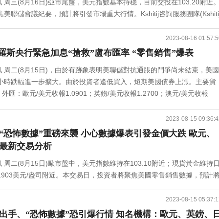
)訊 周三(8月16日)亞市尾盤，美元指數基本持穩，目前交投在103.20附近
聯儲會議紀要，預計將引發市場重大行情。Kshitij咨詢服務團隊(Kshiti
ervice)周三最新撰文，對美元指數、歐元/美元、歐元/日元、美元/日元、英鎊/美
零售銷售數據強勁，令投資者猜測美聯儲可能將高利率政策維持更長時間，
2023-08-16 01:57:5
月份零售銷售月率增長0.7%，創下六個月來的最大增幅。此前的預測是
俄羅斯央行緊急加息“搶救”盧布匯率 “零售銷售”爆表
加息機率仍保持在89%，而11月份會議加息的預期則高於30%。(美國零
)訊 周二(8月15日)，由於有跡象表明美聯儲對抗通脹的鬥爭尚未結束，美國
市場分析師Edward Moya表示：“這又是一份令人印象深刻的零售銷售報告，
小時跌幅進一步擴大。由於投資者逢低買入，短期美國債券上漲。主要貨
景。”Corpay首席市場策略師Karl Schamotta稱，美元目前保持
外匯：歐元/美元收報1.0901；英鎊/美元收報1.2700；澳元/美元收報
人物、明尼阿波利斯聯儲主席卡什卡利當地時間周二表示，鑒於通脹仍然
報145.567；美元/加元收報1.34965；美元/瑞郎收報0.87770。大宗商品
通貨膨脹正在下降，我們已經取得了一些不錯的進展。但還是太高了。我
5.2美元/盎司；現貨銀收報22.520美元/盎司；Comex期銀收報22.656美元
%，然後我們可以給它一些時間來運行。”卡什卡利是今年擁有FOMC投
2023-08-15 09:36:4
報80.65美元/桶。重要新聞回顧：1.周三(8月16日)亞市早盤，現貨黃金
7月貨幣政策會議紀要，這可能對短期美元走勢提供重要指引。在最新的聯邦
“恐怖數據”重磅來襲 小心數據爆表引發金價大跌 歐元、
t分析師Patricio Martín撰文稱，金價已經跌破200日移動均線，並跌至
爾表示，將密切關注經濟數據，逐次做出決定，並補充說如果數據表明有必
最新交易分析
經跌破200日均線！關注這些金價水平2.黃金價格周二(8月15日)進一步
穩定。分析師指出，如果周三公布的美聯儲會議紀要顯示，有相當多的政
)訊 周二(8月15日)歐市盤中，美元指數維持在103.10附近；現貨黃金維持
國零售商7月銷售激增，導致美國國債收益率和美元攀升。美國商務部的
可能會讓投資者重新考慮9月加息的可能性，從而推動美元進一步走強。
903美元/盎司附近。本交易日，投資者將聚焦美國零售銷售數據，預計
年1月以來最大增幅，實現連續四個月增長，6月修正後為增長0.3%。經濟學
以下是文章的主要觀點：美元指數美元指數在103上方交易，並有可能測試
資訊網站Economies.com周二最新撰文，對歐元/美元、英鎊/美元、
.63億美元！美“恐怖數據”意外爆表 黃金下破1900後上演V型反轉3.法定
是，103.50-104是一個關鍵的阻力區域，在未來幾周內可能導致美元指數
20:30，美國7月零售銷售數據將出爐。美國銀行預計將有一份強勁的零
CBDC)，但全球響起去中心化金融(DeFi)號角，加劇監管的緊迫性。
2023-08-15 05:37:1
美元歐元/美元已回落至短期支撐位1.09，該支撐位可能會失守，從而為匯價在本
之稱，因其通常對金融市場有較大的影響，因此很可能對美元、黃金等資產
架，發行方必須滿足披露等多項要求。香港特別行政區行政長官李家超表
美元最終會反彈向1.09/10或更高水平。目前，需要觀察在1.09的價格走
出手、“恐怖數據”恐引爆行情 知名機構：歐元、英鎊、