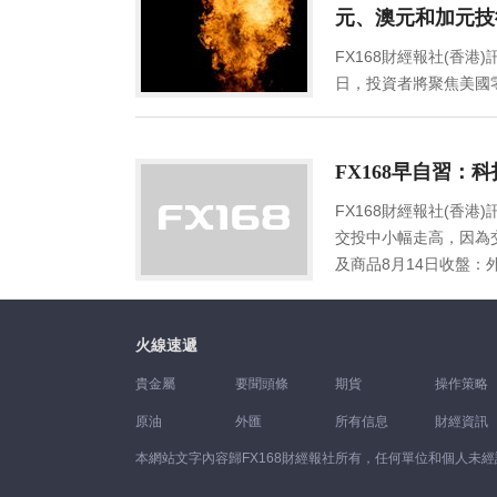
勢產生影響。權威媒體調查顯示，美國7月份零售銷售環
示，重視Web3發展，正全力探討穩定幣監管安排。美
勢。(歐元/美元日線圖 來源：Kshitij)歐元/日
元、澳元和加元技
升0.4%，增幅高於6月的0.2%。美國銀行證券公司(BofA
一場“貨幣革命”吹響號角！美國銀行、新加坡央行、香
性在158-160區域進行橫向盤整。然而，一旦跌破158，歐
FX168財經報社(香港
卡和借記卡消費數據，他預計周二將有“強勁”的報告
歐市盤中，市場避險情緒升溫，歐股跌幅擴大，全球
日元美元/日元如預期的那樣升向146，但我們需要看
日，投資者將聚焦美國零售
都有所增加。分析師指出，若美國零售銷售數據強於
1900美元。市場今日聚焦美國零售銷售報告，該數據
美元/日元升勢暫停幾個交易日，然後再恢複上升走勢。(美
文，對歐元/美元、英鎊
Economies.com對主要貨幣對和黃金的技術走勢
“恐怖數據”將索命5.周一(8月14日)，CNN記者艾
彈，與我們對匯價升向7.30的中期預期一致。從長期圖
二意外宣布降息。中國1年期MLF下調15個基點，
標逐步失去正面動能，等待這一因素推動歐元/美元恢複
媒體上引發了軒然大波，並極大地促進了雲南一家連
那麼這種局面可能會實現。美元/人民幣或許會有一些暫時
7.31關口，日內跌超300點，刷新去年11月來新
(歐元/美元4小時圖 來源：Economies.com
菇？最新回應來了：很美味，這樣吃沒副作用市場熱點追蹤
FX168早自習：
鎊/美元英鎊/美元繼續在1.26-1.28區域內波動
銀行體系流動性合理充裕，中國央行今日開展人民幣401
雙頂形態的構建，這支持看空預期。從4小時圖來看，5
美元支撐關口，時間對稱性表明金價周四可能會出現低
圖 來源：Kshitij)澳元/美元澳元/美元正跌向重要
FX168財經報社(香港
一降息幅度為自2020年以來最大，在接受彭博社調
保持在1.1030下方是該貨幣對繼續看空走勢的最重要條
7%，超出市場預期的2%，避險資金回流美元買盤。
彈，澳元/美元容易跌向0.63/62。(澳元/美元日線圖 來源
交投中小幅走高，因為
行周二並進行人民幣2040億元7天期逆回購操作，中標
間。今日對於歐元/美元的預期趨勢為看空。英鎊/美元
關鍵拐點。美國“恐怖數據”大爆表！黃金跌破1900
分析。ActionForex.Com指出，美元/加元仍在1
及商品8月14日收盤：外
央行第二次降息。今年6月，央行分別下調1年期ML
目前顯現一些暫時性看漲傾向。值得注意的是，英鎊/
報1.0901，跌幅0.04%。技術面上，匯價上行的初步
性下跌應該已經在1.3091完成。假如突破1.3501
0.64832；美元/日元收
動發生在7月份令人失望的經濟活動數據發布前不久
4小時圖 來源：Economies.com)因此，這些
行的初步支撐位於1.0864，進一步支撐位於1.0826
1.3653。若突破該阻力，將進一步確認看漲觀點並瞄準1.3
現貨金收報1907.02美元/盎司；Comex期金收報194
月份，中國工業增加值同比增長3.7%，增幅低於接
破1.2625，以進一步跌向下一看空目標1.2505。需
0.16%。技術面上，匯價上行的初步阻力位於1.272
線圖 來源：ActionForex.Com).....
盎司；布倫特原油收報85.77美元/桶；NYMEX原油收
火線速遞
2.5%，較經濟學家預期中值4%更加糟糕。今年前7
推動匯價前景轉為看漲。預計今日英鎊/美元交投將位於支
於1.2623，進一步支撐位於1.2570，更關鍵支撐位於
來，中國監管機構一直試圖控制規模達2.9萬億美元
資在此期間收縮8.5%，比今年上半年還要糟糕。7月
為看空。美元/加元美元/加元繼續上升，並接近我們等
匯價上行的初步阻力位於145.861，進一步阻力位146
貴金屬
要聞頭條
期貨
操作策略
回報率高於普通銀行存款，但也可能充滿風險。今年8月，與金融巨
法期間，將暫停公布青年失業數據。今年6月，16至2
走勢並突破上述水平的可能性，若如此，美元/加元可能進一
步支撐位於144.322，更關鍵支撐位於143.997
原油
外匯
所有信息
財經資訊
信托公司未能按時支付數款高收益投資產品，突顯了
不斷，上周的數據顯示，7月份銀行貸款降至14年
Economies.com)因此，看漲趨勢在未來一段
時間內保持較高水平的擔憂，美國股市大幅下跌。美
界第二大經濟體的狀況感到擔憂。1萬億巨頭突然“爆雷
出人意料的政策舉措表明，政策制定者對日益惡化的前
元/加元跌破1.3440，這可能推動該貨幣對測試1.3
本網站文字內容歸FX168財經報社所有，任何單位和個人未
業平均指數下跌361.24點，跌幅1.02%，收於34,
(8月15日)將召開一次特別會議。此前，由於俄羅
銷售數據將出爐。美國零售銷售數據素有“恐怖數據
以及阻力位1.3530之間。今日對於美元/加元的預期
4,437.86點，收盤時低於50日移動均線，此舉可能預