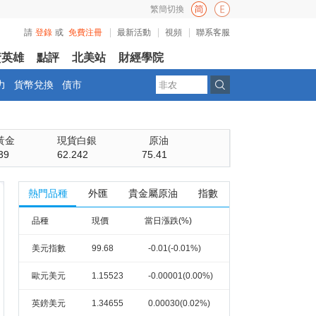
繁簡切換
請
登錄
或
免費注冊
最新活動
視頻
聯系客服
資英雄
點評
北美站
財經學院
力
貨幣兌換
債市
黃金
現貨白銀
原油
39
62.242
75.41
熱門品種
外匯
貴金屬原油
指數
品種
現價
當日漲跌(%)
美元指數
99.68
-0.01(-0.01%)
歐元美元
1.15523
-0.00001(0.00%)
英鎊美元
1.34655
0.00030(0.02%)